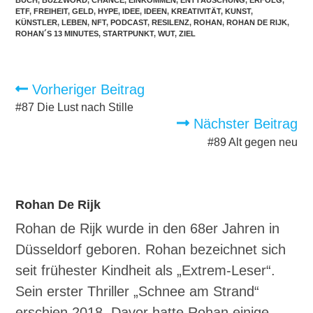
ETF
,
FREIHEIT
,
GELD
,
HYPE
,
IDEE
,
IDEEN
,
KREATIVITÄT
,
KUNST
,
KÜNSTLER
,
LEBEN
,
NFT
,
PODCAST
,
RESILENZ
,
ROHAN
,
ROHAN DE RIJK
,
ROHAN´S 13 MINUTES
,
STARTPUNKT
,
WUT
,
ZIEL
Weitere
Vorheriger Beitrag
Artikel
ansehen
#87 Die Lust nach Stille
Nächster Beitrag
#89 Alt gegen neu
Rohan De Rijk
Rohan de Rijk wurde in den 68er Jahren in
Düsseldorf geboren. Rohan bezeichnet sich
seit frühester Kindheit als „Extrem-Leser“.
Sein erster Thriller „Schnee am Strand“
erschien 2018. Davor hatte Rohan einige