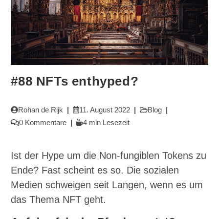
#88 NFTs enthyped?
Beitrags-
Beitrag
Beitrags-
Rohan de Rijk
11. August 2022
Blog
Autor:
veröffentlicht:
Kategorie:
Beitrags-
Lesedauer:
0 Kommentare
4 min Lesezeit
Kommentare:
Ist der Hype um die Non-fungiblen Tokens zu
Ende? Fast scheint es so. Die sozialen
Medien schweigen seit Langen, wenn es um
das Thema NFT geht.