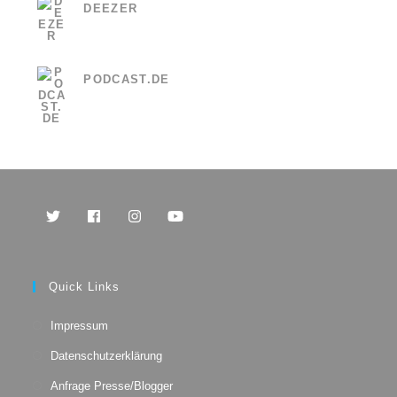
DEEZER
PODCAST.DE
Opens
Opens
Opens
Opens
in
in
in
in
a
a
a
a
Quick Links
new
new
new
new
tab
tab
tab
tab
Impressum
Datenschutzerklärung
Anfrage Presse/Blogger