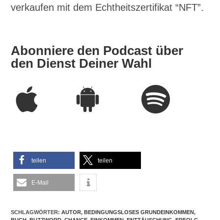
verkaufen mit dem Echtheitszertifikat “NFT”.
Abonniere den Podcast über
den Dienst Deiner Wahl
teilen
teilen
E-Mail
SCHLAGWÖRTER:
AUTOR
,
BEDINGUNGSLOSES GRUNDEINKOMMEN
,
BUCH
,
BUZZWORD
,
CHANCE
,
EINKOMMEN
,
ENTTÄUSCHUNG
,
ERFOLG
,