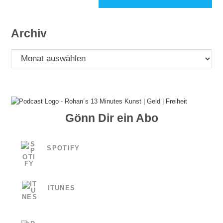
ein
ein
(optional)
Archiv
Archiv
Gönn Dir ein Abo
SPOTIFY
ITUNES