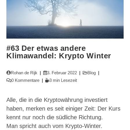
#63 Der etwas andere
Klimawandel: Krypto Winter
Beitrags-
Beitrag
Beitrags-
Rohan de Rijk
3. Februar 2022
Blog
Autor:
veröffentlicht:
Kategorie:
Beitrags-
Lesedauer:
0 Kommentare
3 min Lesezeit
Kommentare:
Alle, die in die Kryptowährung investiert
haben, merken es seit einiger Zeit: Der Kurs
kennt nur noch die südliche Richtung.
Man spricht auch vom Krypto-Winter.