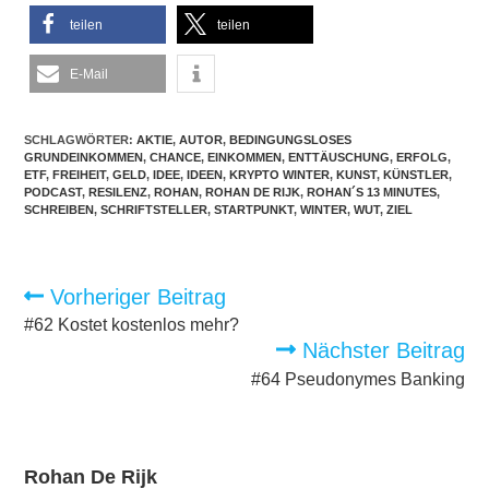
teilen
teilen
E-Mail
SCHLAGWÖRTER:
AKTIE
,
AUTOR
,
BEDINGUNGSLOSES
GRUNDEINKOMMEN
,
CHANCE
,
EINKOMMEN
,
ENTTÄUSCHUNG
,
ERFOLG
,
ETF
,
FREIHEIT
,
GELD
,
IDEE
,
IDEEN
,
KRYPTO WINTER
,
KUNST
,
KÜNSTLER
,
PODCAST
,
RESILENZ
,
ROHAN
,
ROHAN DE RIJK
,
ROHAN´S 13 MINUTES
,
SCHREIBEN
,
SCHRIFTSTELLER
,
STARTPUNKT
,
WINTER
,
WUT
,
ZIEL
Weitere
Vorheriger Beitrag
Artikel
ansehen
#62 Kostet kostenlos mehr?
Nächster Beitrag
#64 Pseudonymes Banking
Rohan De Rijk