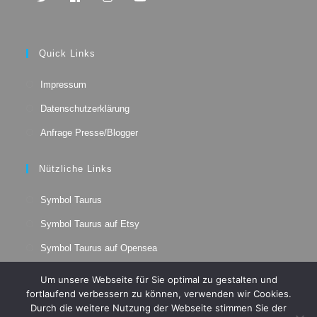
Opens
Opens
Opens
Opens
in
in
in
in
a
a
a
a
Quick Links
new
new
new
new
tab
tab
tab
tab
Impressum
Datenschutzerklärung
Anfrage Presse/Blogger
Nützliche Links
Opens
Symbol Taurus
in
Opens
a
Symbol Taurus auf Etsy
in
new
Opens
a
Symbol Taurus auf Opensea
tab
in
new
Opens
a
tab
Um unsere Webseite für Sie optimal zu gestalten und
in
new
fortlaufend verbessern zu können, verwenden wir Cookies.
a
tab
Durch die weitere Nutzung der Webseite stimmen Sie der
new