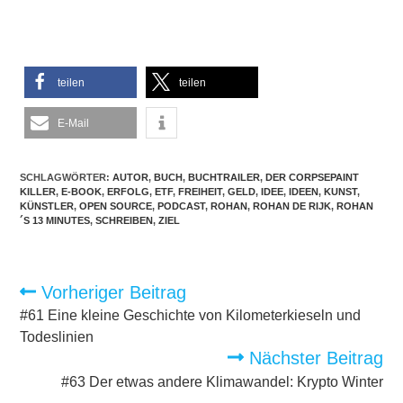
teilen
teilen
E-Mail
SCHLAGWÖRTER:
AUTOR
,
BUCH
,
BUCHTRAILER
,
DER CORPSEPAINT
KILLER
,
E-BOOK
,
ERFOLG
,
ETF
,
FREIHEIT
,
GELD
,
IDEE
,
IDEEN
,
KUNST
,
KÜNSTLER
,
OPEN SOURCE
,
PODCAST
,
ROHAN
,
ROHAN DE RIJK
,
ROHAN
´S 13 MINUTES
,
SCHREIBEN
,
ZIEL
Weitere
Vorheriger Beitrag
Artikel
ansehen
#61 Eine kleine Geschichte von Kilometerkieseln und
Todeslinien
Nächster Beitrag
#63 Der etwas andere Klimawandel: Krypto Winter