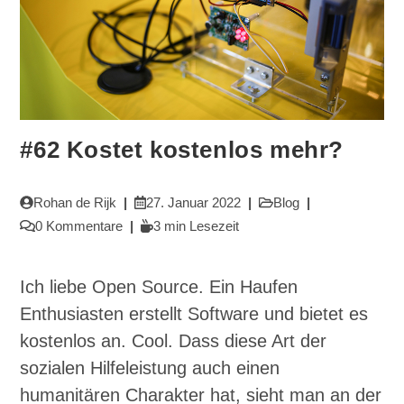
#62 Kostet kostenlos mehr?
Beitrags-
Beitrag
Beitrags-
Rohan de Rijk
27. Januar 2022
Blog
Autor:
veröffentlicht:
Kategorie:
Beitrags-
Lesedauer:
0 Kommentare
3 min Lesezeit
Kommentare:
Ich liebe Open Source. Ein Haufen
Enthusiasten erstellt Software und bietet es
kostenlos an. Cool. Dass diese Art der
sozialen Hilfeleistung auch einen
humanitären Charakter hat, sieht man an der