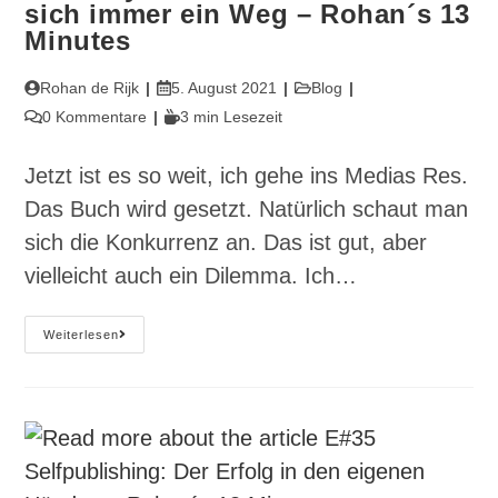
sich immer ein Weg – Rohan´s 13
Minutes
Beitrags-
Beitrag
Beitrags-
Rohan de Rijk
5. August 2021
Blog
Autor:
veröffentlicht:
Kategorie:
Beitrags-
Lesedauer:
0 Kommentare
3 min Lesezeit
Kommentare:
Jetzt ist es so weit, ich gehe ins Medias Res.
Das Buch wird gesetzt. Natürlich schaut man
sich die Konkurrenz an. Das ist gut, aber
vielleicht auch ein Dilemma. Ich…
E#37
Weiterlesen
Try
And
Error
–
Es
Findet
Sich
Immer
Ein
Weg