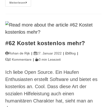
#80
Weiterlesen
Kreativität
Ballert
Ins
Kontor
#62 Kostet kostenlos mehr?
Beitrags-
Beitrag
Beitrags-
Rohan de Rijk
27. Januar 2022
Blog
Autor:
veröffentlicht:
Kategorie:
Beitrags-
Lesedauer:
0 Kommentare
3 min Lesezeit
Kommentare:
Ich liebe Open Source. Ein Haufen
Enthusiasten erstellt Software und bietet es
kostenlos an. Cool. Dass diese Art der
sozialen Hilfeleistung auch einen
humanitären Charakter hat, sieht man an