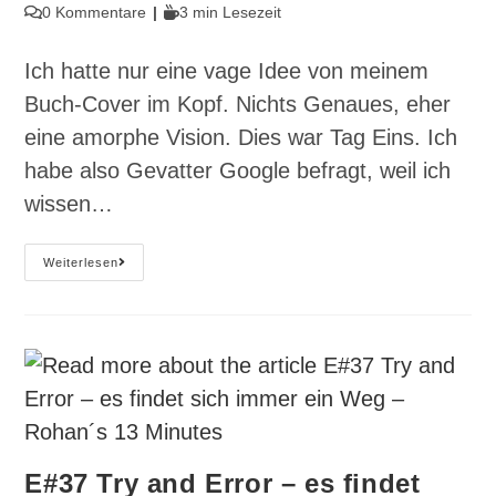
Autor:
veröffentlicht:
Kategorie:
Beitrags-
Lesedauer:
0 Kommentare
3 min Lesezeit
Kommentare:
Ich hatte nur eine vage Idee von meinem
Buch-Cover im Kopf. Nichts Genaues, eher
eine amorphe Vision. Dies war Tag Eins. Ich
habe also Gevatter Google befragt, weil ich
wissen…
E#38
Weiterlesen
Von
0
Auf
100
–
Rohan
´s
13
Minutes
E#37 Try and Error – es findet