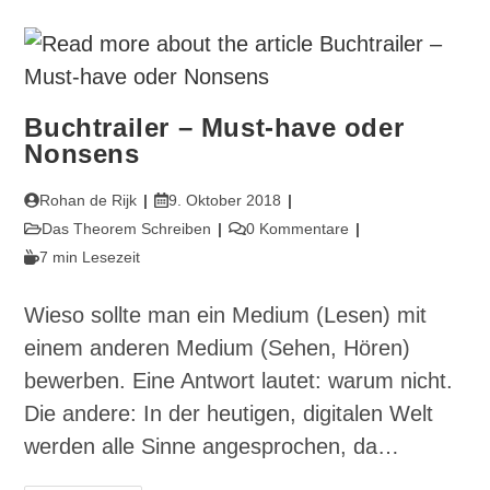
In
Den
Eigenen
Händen
–
Rohan
´s
13
Buchtrailer – Must-have oder
Minutes
Nonsens
Beitrags-
Beitrag
Rohan de Rijk
9. Oktober 2018
Autor:
veröffentlicht:
Beitrags-
Beitrags-
Das Theorem Schreiben
0 Kommentare
Kategorie:
Kommentare:
Lesedauer:
7 min Lesezeit
Wieso sollte man ein Medium (Lesen) mit
einem anderen Medium (Sehen, Hören)
bewerben. Eine Antwort lautet: warum nicht.
Die andere: In der heutigen, digitalen Welt
werden alle Sinne angesprochen, da…