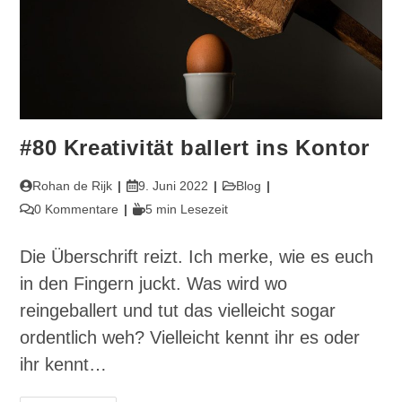
#80 Kreativität ballert ins Kontor
Beitrags-
Beitrag
Beitrags-
Rohan de Rijk
9. Juni 2022
Blog
Autor:
veröffentlicht:
Kategorie:
Beitrags-
Lesedauer:
0 Kommentare
5 min Lesezeit
Kommentare:
Die Überschrift reizt. Ich merke, wie es euch
in den Fingern juckt. Was wird wo
reingeballert und tut das vielleicht sogar
ordentlich weh? Vielleicht kennt ihr es oder
ihr kennt…