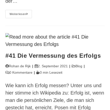
der…
#62
Weiterlesen
Kostet
Kostenlos
Mehr?
#41 Die Vermessung des Erfolgs
Beitrags-
Beitrag
Beitrags-
Rohan de Rijk
2. September 2021
Blog
Autor:
veröffentlicht:
Kategorie:
Beitrags-
Lesedauer:
0 Kommentare
3 min Lesezeit
Kommentare:
Wie kann ich Erfolg messen? Unter uns und
hier stimme ich Wikipedia zu: Erfolg ist, wenn
man die persönlichen Ziele, die man sich
gesteckt hat, erreicht. Posen mit Erfolg