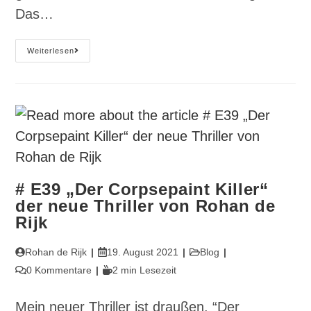
Das…
#41
Weiterlesen
Die
Vermessung
Des
Erfolgs
# E39 „Der Corpsepaint Killer“
der neue Thriller von Rohan de
Rijk
Beitrags-
Beitrag
Beitrags-
Rohan de Rijk
19. August 2021
Blog
Autor:
veröffentlicht:
Kategorie:
Beitrags-
Lesedauer:
0 Kommentare
2 min Lesezeit
Kommentare:
Mein neuer Thriller ist draußen. “Der