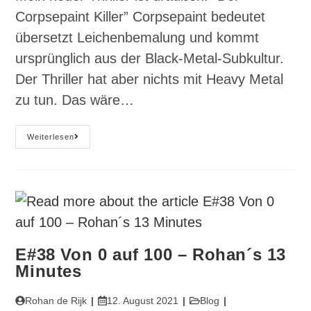
Corpsepaint Killer” Corpsepaint bedeutet
übersetzt Leichenbemalung und kommt
ursprünglich aus der Black-Metal-Subkultur.
Der Thriller hat aber nichts mit Heavy Metal
zu tun. Das wäre…
#
Weiterlesen
E39
„Der
Corpsepaint
Killer“
Der
Neue
Thriller
Von
Rohan
De
Rijk
E#38 Von 0 auf 100 – Rohan´s 13
Minutes
Beitrags-
Beitrag
Beitrags-
Rohan de Rijk
12. August 2021
Blog