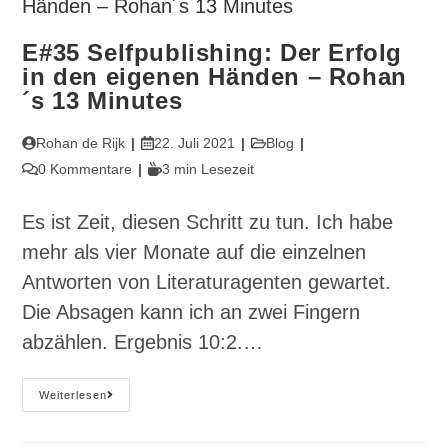
–
Rohan
´s
E#35 Selfpublishing: Der Erfolg
13
Minutes
in den eigenen Händen – Rohan
´s 13 Minutes
Beitrags-
Beitrag
Beitrags-
Rohan de Rijk
22. Juli 2021
Blog
Autor:
veröffentlicht:
Kategorie:
Beitrags-
Lesedauer:
0 Kommentare
3 min Lesezeit
Kommentare:
Es ist Zeit, diesen Schritt zu tun. Ich habe
mehr als vier Monate auf die einzelnen
Antworten von Literaturagenten gewartet.
Die Absagen kann ich an zwei Fingern
abzählen. Ergebnis 10:2.…
E#35
Weiterlesen
Selfpublishing:
Der
Erfolg