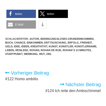
teilen
teilen
E-Mail
SCHLAGWÖRTER:
AUTOR
,
BEDINGUNGSLOSES GRUNDEINKOMMEN
,
BUCH
,
CHANCE
,
EINKOMMEN
,
ENTTÄUSCHUNG
,
ERFOLG
,
FREIHEIT
,
GELD
,
IDEE
,
IDEEN
,
KREATIVITÄT
,
KUNST
,
KÜNSTLER
,
KÜNSTLERNAME
,
LEBEN
,
RESILENZ
,
ROHAN
,
ROHAN DE RIJK
,
ROHAN´S 13 MINUTES
,
STARTPUNKT
,
WERBUNG
,
WUT
,
ZIEL
Weitere
Vorheriger Beitrag
Artikel
ansehen
#122 Homo ambitio
Nächster Beitrag
#124 Ich reite den Amtsschimmel