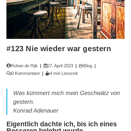
#123 Nie wieder war gestern
Beitrags-
Beitrag
Beitrags-
Rohan de Rijk
27. April 2023
Blog
Autor:
veröffentlicht:
Kategorie:
Beitrags-
Lesedauer:
0 Kommentare
4 min Lesezeit
Kommentare:
Was kümmert mich mein Geschwätz von
gestern.
Konrad Adenauer
Eigentlich dachte ich, bis ich eines
Besseren belehrt wurde