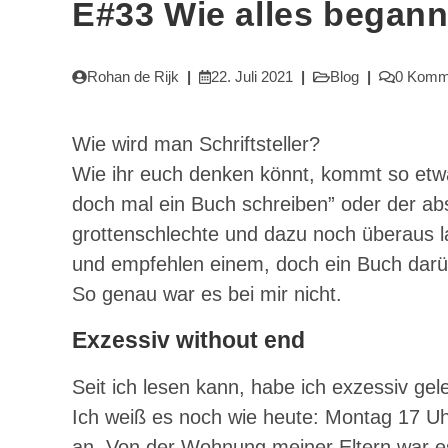
E#33 Wie alles begann
Beitrags-
Beitrag
Beitrags-
Beitrags-
Rohan de Rijk
22. Juli 2021
Blog
0 Komm
Autor:
veröffentlicht:
Kategorie:
Kommentar
Wie wird man Schriftsteller?
Wie ihr euch denken könnt, kommt so etw
doch mal ein Buch schreiben” oder der abs
grottenschlechte und dazu noch überaus l
und empfehlen einem, doch ein Buch darü
So genau war es bei mir nicht.
Exzessiv without end
Seit ich lesen kann, habe ich exzessiv ge
Ich weiß es noch wie heute: Montag 17 Uhr
an. Von der Wohnung meiner Eltern war es