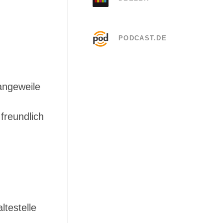
PODCAST.DE
angeweile
freundlich
ltestelle