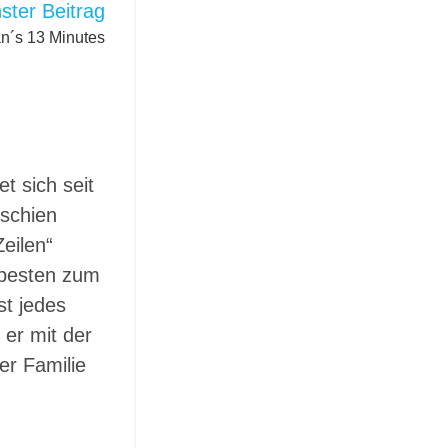
ter Beitrag
an´s 13 Minutes
t sich seit
rschien
eilen“
m besten zum
st jedes
 er mit der
er Familie