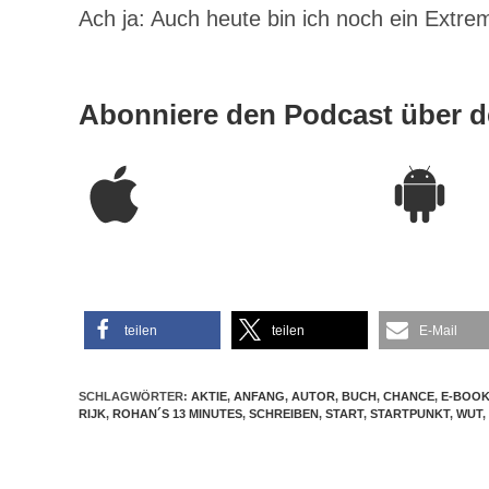
Ach ja: Auch heute bin ich noch ein Extre
Abonniere den Podcast über d
teilen
teilen
E-Mail
SCHLAGWÖRTER:
AKTIE
,
ANFANG
,
AUTOR
,
BUCH
,
CHANCE
,
E-BOO
RIJK
,
ROHAN´S 13 MINUTES
,
SCHREIBEN
,
START
,
STARTPUNKT
,
WUT
,