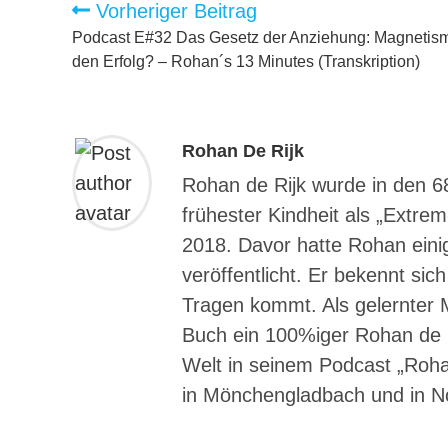
Weitere
Vorheriger Beitrag
Artikel
ansehen
Podcast E#32 Das Gesetz der Anziehung: Magnetism
den Erfolg? – Rohan´s 13 Minutes (Transkription)
Rohan De Rijk
Rohan de Rijk wurde in den 6
frühester Kindheit als „Extrem
2018. Davor hatte Rohan eini
veröffentlicht. Er bekennt sic
Tragen kommt. Als gelernter M
Buch ein 100%iger Rohan de Rij
Welt in seinem Podcast „Rohan
in Mönchengladbach und in N