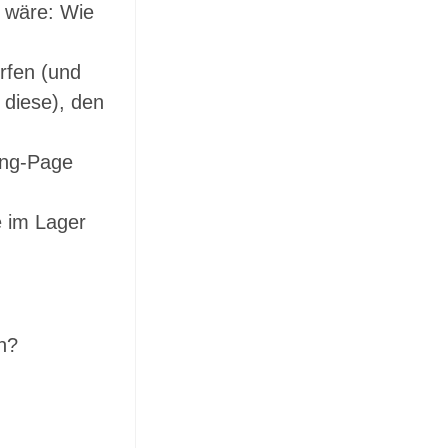
g wäre: Wie
rfen (und
 diese), den
ing-Page
e im Lager
en?