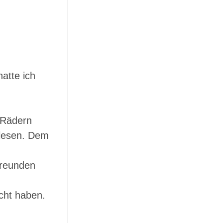
atte ich
n Rädern
elesen. Dem
Freunden
cht haben.