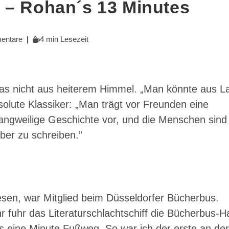
 – Rohan´s 13 Minutes
Lesedauer:
entare
4 min Lesezeit
e:
as nicht aus heiterem Himmel. „Man könnte aus L
olute Klassiker: „Man trägt vor Freunden eine
angweilige Geschichte vor, und die Menschen sind 
ber zu schreiben.”
lesen, war Mitglied beim Düsseldorfer Bücherbus.
 fuhr das Literaturschlachtschiff die Bücherbus-Ha
 eine Minute Fußweg. So war ich der erste an der