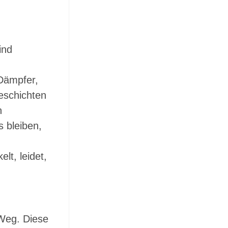
ind
Dämpfer,
Geschichten
h
s bleiben,
lt, leidet,
 Weg. Diese