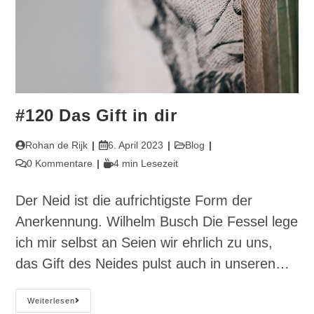
#120 Das Gift in dir
Beitrags-
Beitrag
Beitrags-
Rohan de Rijk
6. April 2023
Blog
Autor:
veröffentlicht:
Kategorie:
Beitrags-
Lesedauer:
0 Kommentare
4 min Lesezeit
Kommentare:
Der Neid ist die aufrichtigste Form der
Anerkennung. Wilhelm Busch Die Fessel lege
ich mir selbst an Seien wir ehrlich zu uns,
das Gift des Neides pulst auch in unseren…
#120
Weiterlesen
Das