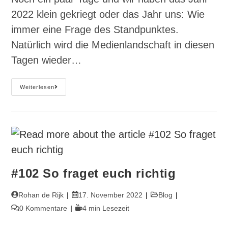
2022 klein gekriegt oder das Jahr uns: Wie
immer eine Frage des Standpunktes.
Natürlich wird die Medienlandschaft in diesen
Tagen wieder…
#105
Weiterlesen
Der
Satirische
Rückspiegel
#102 So fraget euch richtig
Beitrags-
Beitrag
Beitrags-
Rohan de Rijk
17. November 2022
Blog
Autor:
veröffentlicht:
Kategorie:
Beitrags-
Lesedauer:
0 Kommentare
4 min Lesezeit
Kommentare: