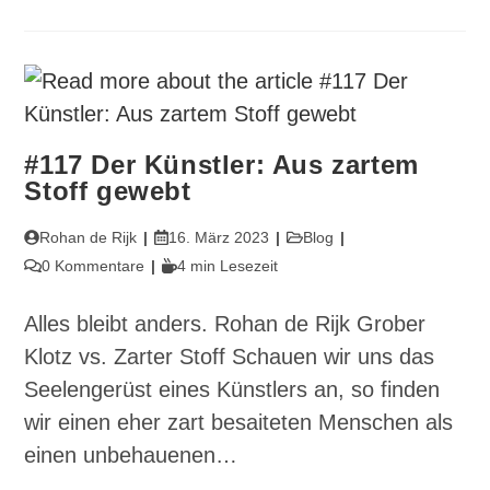
Gift
In
Dir
#117 Der Künstler: Aus zartem
Stoff gewebt
Beitrags-
Beitrag
Beitrags-
Rohan de Rijk
16. März 2023
Blog
Autor:
veröffentlicht:
Kategorie:
Beitrags-
Lesedauer:
0 Kommentare
4 min Lesezeit
Kommentare:
Alles bleibt anders. Rohan de Rijk Grober
Klotz vs. Zarter Stoff Schauen wir uns das
Seelengerüst eines Künstlers an, so finden
wir einen eher zart besaiteten Menschen als
einen unbehauenen…