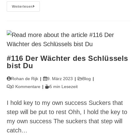
#117
Weiterlesen
Der
Künstler:
Aus
Zartem
Stoff
Gewebt
#116 Der Wächter des Schlüssels
bist Du
Beitrags-
Beitrag
Beitrags-
Rohan de Rijk
9. März 2023
Blog
Autor:
veröffentlicht:
Kategorie:
Beitrags-
Lesedauer:
0 Kommentare
5 min Lesezeit
Kommentare:
I hold key to my own success Suckers that
step will be put to rest Ohh, I hold the key to
my own success The suckers that step will
catch…