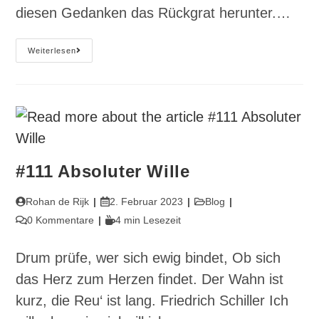
diesen Gedanken das Rückgrat herunter.…
#114
Weiterlesen
Der
Wandel
–
Strugglen
Für
Die
Veränderung
#111 Absoluter Wille
Beitrags-
Beitrag
Beitrags-
Rohan de Rijk
2. Februar 2023
Blog
Autor:
veröffentlicht:
Kategorie:
Beitrags-
Lesedauer:
0 Kommentare
4 min Lesezeit
Kommentare:
Drum prüfe, wer sich ewig bindet, Ob sich
das Herz zum Herzen findet. Der Wahn ist
kurz, die Reu‘ ist lang. Friedrich Schiller Ich