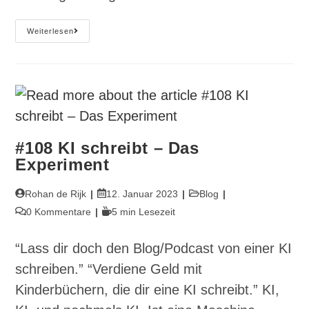
#109
Weiterlesen
Zeit
#108 KI schreibt – Das
Experiment
Beitrags-
Beitrag
Beitrags-
Rohan de Rijk
12. Januar 2023
Blog
Autor:
veröffentlicht:
Kategorie:
Beitrags-
Lesedauer:
0 Kommentare
5 min Lesezeit
Kommentare:
“Lass dir doch den Blog/Podcast von einer KI
schreiben.” “Verdiene Geld mit
Kinderbüchern, die dir eine KI schreibt.” KI,