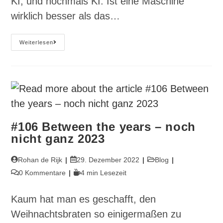
KI, und nochmals KI. Ist eine Maschine
wirklich besser als das…
#108
Weiterlesen
KI
Schreibt
–
Das
Experiment
#106 Between the years – noch
nicht ganz 2023
Beitrags-
Beitrag
Beitrags-
Rohan de Rijk
29. Dezember 2022
Blog
Autor:
veröffentlicht:
Kategorie:
Beitrags-
Lesedauer:
0 Kommentare
4 min Lesezeit
Kommentare:
Kaum hat man es geschafft, den
Weihnachtsbraten so einigermaßen zu