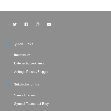
Opens
Opens
Opens
Opens
in
in
in
in
a
a
a
a
Quick Links
new
new
new
new
tab
tab
tab
tab
Impressum
Datenschutzerklärung
Anfrage Presse/Blogger
Nützliche Links
Opens
Symbol Taurus
in
Opens
a
Symbol Taurus auf Etsy
in
new
Opens