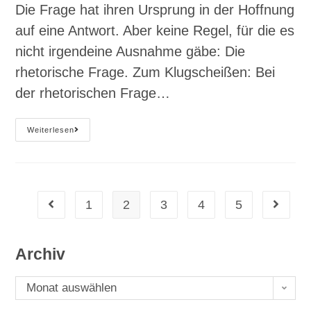
Die Frage hat ihren Ursprung in der Hoffnung
auf eine Antwort. Aber keine Regel, für die es
nicht irgendeine Ausnahme gäbe: Die
rhetorische Frage. Zum Klugscheißen: Bei
der rhetorischen Frage…
#102
Weiterlesen
So
Fraget
Euch
Richtig
1
2
3
4
5
Gehe zur vorherigen Seite
Gehe zu
Archiv
Archiv
Monat auswählen