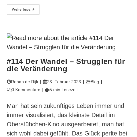
#116
Weiterlesen
Der
Wächter
Des
Schlüssels
Bist
Du
#114 Der Wandel – Strugglen für
die Veränderung
Beitrags-
Beitrag
Beitrags-
Rohan de Rijk
23. Februar 2023
Blog
Autor:
veröffentlicht:
Kategorie:
Beitrags-
Lesedauer:
0 Kommentare
5 min Lesezeit
Kommentare:
Man hat sein zukünftiges Leben immer und
immer visualisiert, das kleinste Detail im
Oberstübchen-Kino ausgearbeitet, man hat
sich wohl dabei gefühlt. Das Glück perlte bei