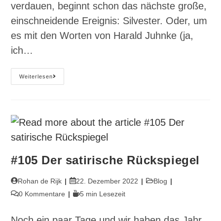
verdauen, beginnt schon das nächste große,
einschneidende Ereignis: Silvester. Oder, um
es mit den Worten von Harald Juhnke (ja,
ich…
#106
Weiterlesen
Between
The
Years
–
Noch
Nicht
Ganz
2023
#105 Der satirische Rückspiegel
Beitrags-
Beitrag
Beitrags-
Rohan de Rijk
22. Dezember 2022
Blog
Autor:
veröffentlicht:
Kategorie:
Beitrags-
Lesedauer:
0 Kommentare
5 min Lesezeit
Kommentare:
Noch ein paar Tage und wir haben das Jahr