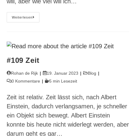
will, aber wie viel will ich…
#111
Weiterlesen
Absoluter
Wille
#109 Zeit
Beitrags-
Beitrag
Beitrags-
Rohan de Rijk
19. Januar 2023
Blog
Autor:
veröffentlicht:
Kategorie:
Beitrags-
Lesedauer:
0 Kommentare
5 min Lesezeit
Kommentare:
Zeit ist relativ. Zeit lässt sich, nach Albert
Einstein, dadurch verlangsamen, je schneller
ein Objekt sich bewegt. Albert Einstein
konnte bis heute nicht widerlegt werden, aber
darum geht es gar…