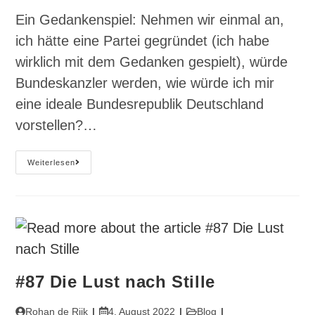
Ein Gedankenspiel: Nehmen wir einmal an,
ich hätte eine Partei gegründet (ich habe
wirklich mit dem Gedanken gespielt), würde
Bundeskanzler werden, wie würde ich mir
eine ideale Bundesrepublik Deutschland
vorstellen?…
#91
Weiterlesen
Wenn
Ich
Bundeskanzler
Wäre
–
Part
1
#87 Die Lust nach Stille
Beitrags-
Beitrag
Beitrags-
Rohan de Rijk
4. August 2022
Blog