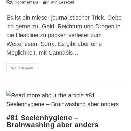
Autor:
veröffentlicht:
Kategorie:
Beitrags-
Lesedauer:
0 Kommentare
4 min Lesezeit
Kommentare:
Es ist ein mieser journalistischer Trick. Gebe
ich gerne zu. Geld, Reichtum und Drogen in
die Headline zu packen verleitet zum
Weiterlesen. Sorry. Es gibt aber eine
Möglichkeit, mit Cannabis…
#83
Weiterlesen
Geld
Verdienen
Mit
Cannabis
#81 Seelenhygiene –
Brainwashing aber anders