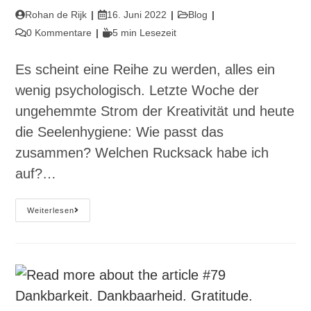
Beitrags-
Beitrag
Beitrags-
Rohan de Rijk
16. Juni 2022
Blog
Autor:
veröffentlicht:
Kategorie:
Beitrags-
Lesedauer:
0 Kommentare
5 min Lesezeit
Kommentare:
Es scheint eine Reihe zu werden, alles ein
wenig psychologisch. Letzte Woche der
ungehemmte Strom der Kreativität und heute
die Seelenhygiene: Wie passt das
zusammen? Welchen Rucksack habe ich
auf?…
#81
Weiterlesen
Seelenhygiene
–
Brainwashing
Aber
Anders