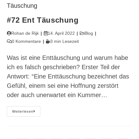
#72 Ent Täuschung
Beitrags-
Beitrag
Beitrags-
Rohan de Rijk
14. April 2022
Blog
Autor:
veröffentlicht:
Kategorie:
Beitrags-
Lesedauer:
0 Kommentare
3 min Lesezeit
Kommentare:
Was ist eine Enttäuschung und warum habe
ich es falsch geschrieben? Erster Teil der
Antwort: “Eine Enttäuschung bezeichnet das
Gefühl, einem sei eine Hoffnung zerstört
oder auch unerwartet ein Kummer…
#72
Weiterlesen
Ent
Täuschung