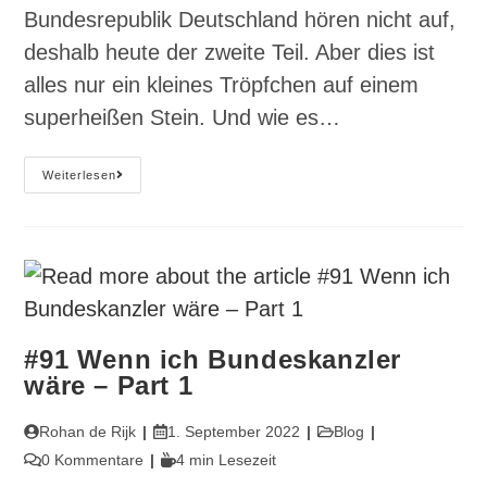
Bundesrepublik Deutschland hören nicht auf,
deshalb heute der zweite Teil. Aber dies ist
alles nur ein kleines Tröpfchen auf einem
superheißen Stein. Und wie es…
#92
Weiterlesen
Wenn
Ich
Bundeskanzler
Wäre
–
Part
2
#91 Wenn ich Bundeskanzler
wäre – Part 1
Beitrags-
Beitrag
Beitrags-
Rohan de Rijk
1. September 2022
Blog
Autor:
veröffentlicht:
Kategorie:
Beitrags-
Lesedauer:
0 Kommentare
4 min Lesezeit
Kommentare: