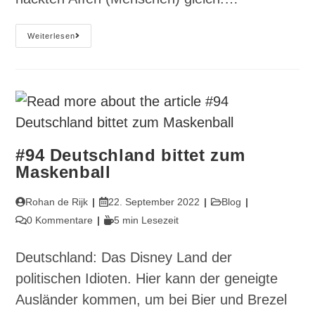
#96
Weiterlesen
Jenseits
Vom
Affen
#94 Deutschland bittet zum
Maskenball
Beitrags-
Beitrag
Beitrags-
Rohan de Rijk
22. September 2022
Blog
Autor:
veröffentlicht:
Kategorie:
Beitrags-
Lesedauer:
0 Kommentare
5 min Lesezeit
Kommentare:
Deutschland: Das Disney Land der
politischen Idioten. Hier kann der geneigte
Ausländer kommen, um bei Bier und Brezel