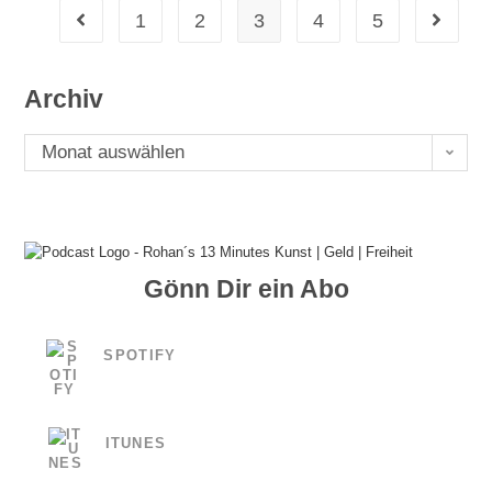
1
2
3
4
5
Gehe zur vorherigen Seite
Gehe zu
Archiv
Archiv
Monat auswählen
Gönn Dir ein Abo
SPOTIFY
ITUNES