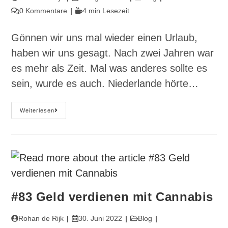
Autor:
veröffentlicht:
Kategorie:
Beitrags-
Lesedauer:
0 Kommentare
4 min Lesezeit
Kommentare:
Gönnen wir uns mal wieder einen Urlaub,
haben wir uns gesagt. Nach zwei Jahren war
es mehr als Zeit. Mal was anderes sollte es
sein, wurde es auch. Niederlande hörte…
#87
Weiterlesen
Die
Lust
Nach
Stille
#83 Geld verdienen mit Cannabis
Beitrags-
Beitrag
Beitrags-
Rohan de Rijk
30. Juni 2022
Blog