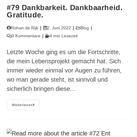
#79 Dankbarkeit. Dankbaarheid.
Gratitude.
Beitrags-
Beitrag
Beitrags-
Rohan de Rijk
2. Juni 2022
Blog
Autor:
veröffentlicht:
Kategorie:
Beitrags-
Lesedauer:
0 Kommentare
4 min Lesezeit
Kommentare:
Letzte Woche ging es um die Fortschritte,
die mein Lebensprojekt gemacht hat. Sich
immer wieder einmal vor Augen zu führen,
wo man gerade steht, ist sinnvoll und
sicherlich bringen diese…
#79
Weiterlesen
Dankbarkeit.
Dankbaarheid.
Gratitude.