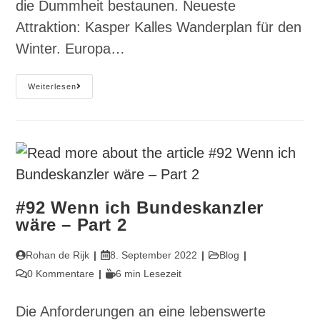
die Dummheit bestaunen. Neueste
Attraktion: Kasper Kalles Wanderplan für den
Winter. Europa…
#94
Weiterlesen
Deutschland
Bittet
Zum
Maskenball
#92 Wenn ich Bundeskanzler
wäre – Part 2
Beitrags-
Beitrag
Beitrags-
Rohan de Rijk
8. September 2022
Blog
Autor:
veröffentlicht:
Kategorie:
Beitrags-
Lesedauer:
0 Kommentare
6 min Lesezeit
Kommentare:
Die Anforderungen an eine lebenswerte