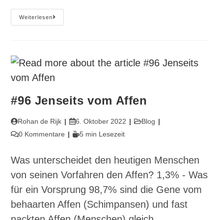
#101
Weiterlesen
Die
Plastizität
Der
Veränderung
#96 Jenseits vom Affen
Beitrags-
Beitrag
Beitrags-
Rohan de Rijk
6. Oktober 2022
Blog
Autor:
veröffentlicht:
Kategorie:
Beitrags-
Lesedauer:
0 Kommentare
5 min Lesezeit
Kommentare:
Was unterscheidet den heutigen Menschen
von seinen Vorfahren den Affen? 1,3% - Was
für ein Vorsprung 98,7% sind die Gene vom
behaarten Affen (Schimpansen) und fast
nackten Affen (Menschen) gleich.…