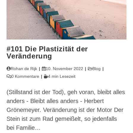
#101 Die Plastizität der
Veränderung
Beitrags-
Beitrag
Beitrags-
Rohan de Rijk
10. November 2022
Blog
Autor:
veröffentlicht:
Kategorie:
Beitrags-
Lesedauer:
0 Kommentare
4 min Lesezeit
Kommentare:
(Stillstand ist der Tod), geh voran, bleibt alles
anders - Bleibt alles anders - Herbert
Grönemeyer. Veränderung ist der Motor Der
Stein ist zum Rad gemeißelt, so jedenfalls
bei Familie…