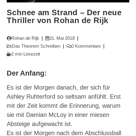
Schnee am Strand – Der neue
Thriller von Rohan de Rijk
Beitrags-
Beitrag
Rohan de Rijk
31. Mai 2018
Autor:
veröffentlicht:
Beitrags-
Beitrags-
Das Theorem Schreiben
0 Kommentare
Kategorie:
Kommentare:
Lesedauer:
2 min Lesezeit
Der Anfang:
Es ist der Morgen danach, der sich für
Ashley Ruhterford so seltsam anfühlt. Erst
mit der Zeit kommt die Erinnerung, warum
sie mit Damian McLoy in einer miesen
Absteige aufgewacht ist.
Es ist der Morgen nach dem Abschlussball