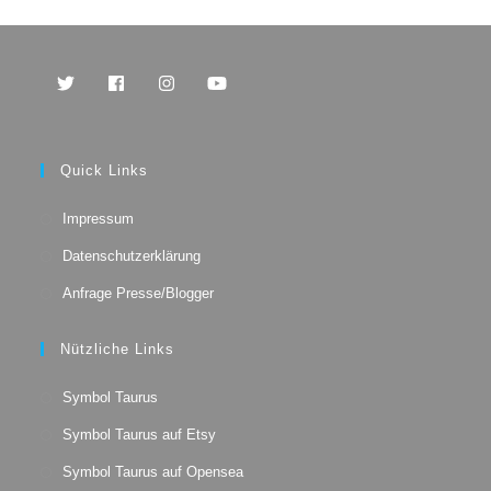
Opens
Opens
Opens
Opens
in
in
in
in
a
a
a
a
Quick Links
new
new
new
new
tab
tab
tab
tab
Impressum
Datenschutzerklärung
Anfrage Presse/Blogger
Nützliche Links
Opens
Symbol Taurus
in
Opens
a
Symbol Taurus auf Etsy
in
new
Opens
a
Symbol Taurus auf Opensea
tab
in