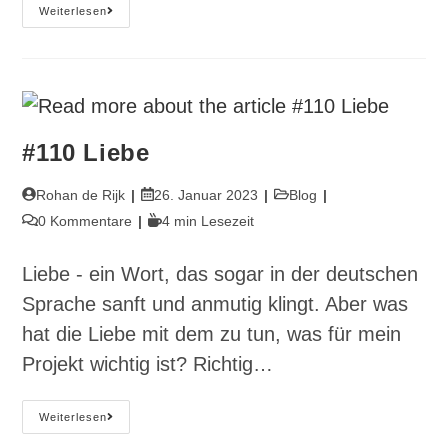
#125
Weiterlesen
Artistischer
Strukturwandel
#110 Liebe
Beitrags-
Beitrag
Beitrags-
Rohan de Rijk
26. Januar 2023
Blog
Autor:
veröffentlicht:
Kategorie:
Beitrags-
Lesedauer:
0 Kommentare
4 min Lesezeit
Kommentare:
Liebe - ein Wort, das sogar in der deutschen
Sprache sanft und anmutig klingt. Aber was
hat die Liebe mit dem zu tun, was für mein
Projekt wichtig ist? Richtig…
#110
Weiterlesen
Liebe