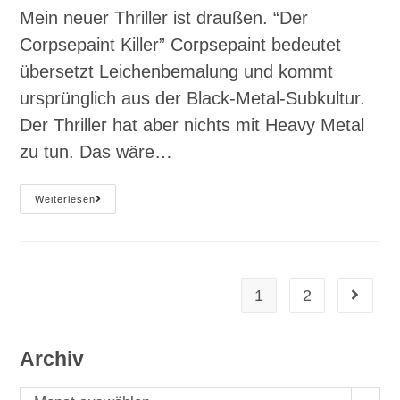
Mein neuer Thriller ist draußen. “Der
Corpsepaint Killer” Corpsepaint bedeutet
übersetzt Leichenbemalung und kommt
ursprünglich aus der Black-Metal-Subkultur.
Der Thriller hat aber nichts mit Heavy Metal
zu tun. Das wäre…
#
Weiterlesen
E39
„Der
Corpsepaint
Killer“
Der
Neue
Thriller
1
2
Gehe zu
Von
Rohan
De
Rijk
Archiv
Archiv