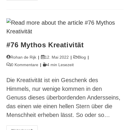
Firewall
Des
Künstlers
#76 Mythos Kreativität
Beitrags-
Beitrag
Beitrags-
Rohan de Rijk
12. Mai 2022
Blog
Autor:
veröffentlicht:
Kategorie:
Beitrags-
Lesedauer:
0 Kommentare
4 min Lesezeit
Kommentare:
Die Kreativität ist ein Geschenk des
Himmels, nur wenige kommen in den
Genuss dieses überbordenden Andersseins,
das einen wie einen hellen Stern über die
Menschheit erheben lässt. So oder so…