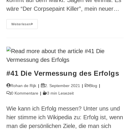
wäre “Der Corpsepaint Killer”, mein neuer…
#42
Weiterlesen
Werbung
Kaufen,
Verkaufen
Durch
Werbung
#41 Die Vermessung des Erfolgs
Beitrags-
Beitrag
Beitrags-
Rohan de Rijk
2. September 2021
Blog
Autor:
veröffentlicht:
Kategorie:
Beitrags-
Lesedauer:
0 Kommentare
3 min Lesezeit
Kommentare:
Wie kann ich Erfolg messen? Unter uns und
hier stimme ich Wikipedia zu: Erfolg ist, wenn
man die persönlichen Ziele, die man sich