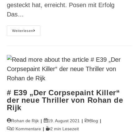
gesteckt hat, erreicht. Posen mit Erfolg
Das…
#41
Weiterlesen
Die
Vermessung
Des
Erfolgs
# E39 „Der Corpsepaint Killer“
der neue Thriller von Rohan de
Rijk
Beitrags-
Beitrag
Beitrags-
Rohan de Rijk
19. August 2021
Blog
Autor:
veröffentlicht:
Kategorie:
Beitrags-
Lesedauer:
0 Kommentare
2 min Lesezeit
Kommentare: