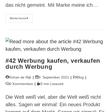
das nicht gemeint. Mit Marke meine ich…
#43
Weiterlesen
Rohan,
Du
Bist
Vielleicht
Eine
Marke
#42 Werbung kaufen, verkaufen
durch Werbung
Beitrags-
Beitrag
Beitrags-
Rohan de Rijk
9. September 2021
Blog
Autor:
veröffentlicht:
Kategorie:
Beitrags-
Lesedauer:
0 Kommentare
3 min Lesezeit
Kommentare:
Die Welt weiß viel, aber die Welt weiß nicht
alles. Sagen wir einmal: Ein neues Produkt
kommt auf dem Markt. Sagen wir einmal: Es