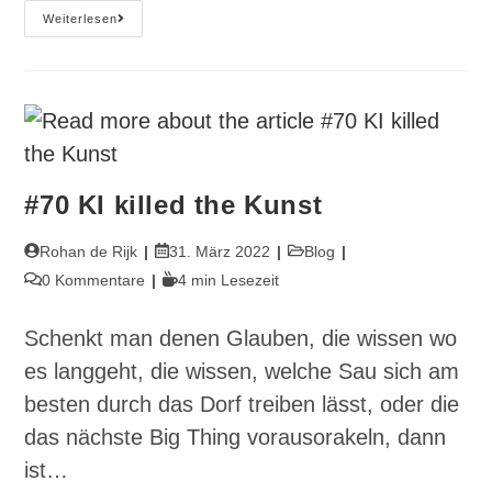
#74
Weiterlesen
Glück
Gehabt
(noch)
#70 KI killed the Kunst
Beitrags-
Beitrag
Beitrags-
Rohan de Rijk
31. März 2022
Blog
Autor:
veröffentlicht:
Kategorie:
Beitrags-
Lesedauer:
0 Kommentare
4 min Lesezeit
Kommentare:
Schenkt man denen Glauben, die wissen wo
es langgeht, die wissen, welche Sau sich am
besten durch das Dorf treiben lässt, oder die
das nächste Big Thing vorausorakeln, dann
ist…