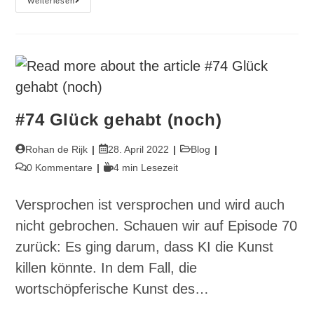
#76
Weiterlesen
Mythos
Kreativität
#74 Glück gehabt (noch)
Beitrags-
Beitrag
Beitrags-
Rohan de Rijk
28. April 2022
Blog
Autor:
veröffentlicht:
Kategorie:
Beitrags-
Lesedauer:
0 Kommentare
4 min Lesezeit
Kommentare:
Versprochen ist versprochen und wird auch
nicht gebrochen. Schauen wir auf Episode 70
zurück: Es ging darum, dass KI die Kunst
killen könnte. In dem Fall, die
wortschöpferische Kunst des…