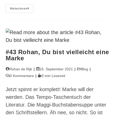
#70
Weiterlesen
KI
Killed
The
Kunst
#43 Rohan, Du bist vielleicht eine
Marke
Beitrags-
Beitrag
Beitrags-
Rohan de Rijk
16. September 2021
Blog
Autor:
veröffentlicht:
Kategorie:
Beitrags-
Lesedauer:
0 Kommentare
3 min Lesezeit
Kommentare:
Jetzt spinnt er komplett! Marke will der
werden. Das Tempo-Taschentuch der
Literatur. Die Maggi-Buchstabensuppe unter
den Schriftstellern. Äh nee, so nicht. So ist