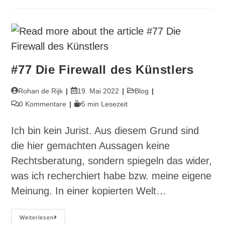
#77 Die Firewall des Künstlers
Beitrags-
Beitrag
Beitrags-
Rohan de Rijk
19. Mai 2022
Blog
Autor:
veröffentlicht:
Kategorie:
Beitrags-
Lesedauer:
0 Kommentare
5 min Lesezeit
Kommentare:
Ich bin kein Jurist. Aus diesem Grund sind
die hier gemachten Aussagen keine
Rechtsberatung, sondern spiegeln das wider,
was ich recherchiert habe bzw. meine eigene
Meinung. In einer kopierten Welt…
#77
Weiterlesen
Die