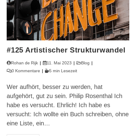
#125 Artistischer Strukturwandel
Beitrags-
Beitrag
Beitrags-
Rohan de Rijk
11. Mai 2023
Blog
Autor:
veröffentlicht:
Kategorie:
Beitrags-
Lesedauer:
0 Kommentare
5 min Lesezeit
Kommentare:
Wer aufhört, besser zu werden, hat
aufgehört, gut zu sein. Philip Rosenthal Ich
habe es versucht. Ehrlich! Ich habe es
versucht: Ich wollte ein Buch schreiben, ohne
eine Liste, ein…