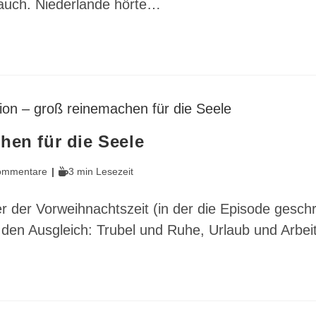
 auch. Niederlande hörte…
hen für die Seele
gs-
Lesedauer:
ommentare
3 min Lesezeit
ntare:
der der Vorweihnachtszeit (in der die Episode gesch
den Ausgleich: Trubel und Ruhe, Urlaub und Arbei