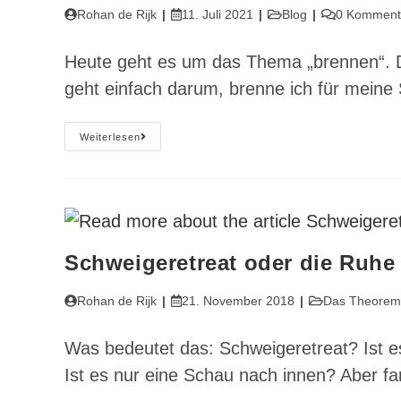
Beitrags-
Beitrag
Beitrags-
Beitrags-
Rohan de Rijk
11. Juli 2021
Blog
0 Komment
Autor:
veröffentlicht:
Kategorie:
Kommentare:
Heute geht es um das Thema „brennen“. D
geht einfach darum, brenne ich für meine 
Podcast
Weiterlesen
E#29
The
Burning
Man
–
Rohan
´s
13
Minutes
Schweigeretreat oder die Ruhe 
(Transkription)
Beitrags-
Beitrag
Beitrags-
Rohan de Rijk
21. November 2018
Das Theorem
Autor:
veröffentlicht:
Kategorie:
Was bedeutet das: Schweigeretreat? Ist e
Ist es nur eine Schau nach innen? Aber f