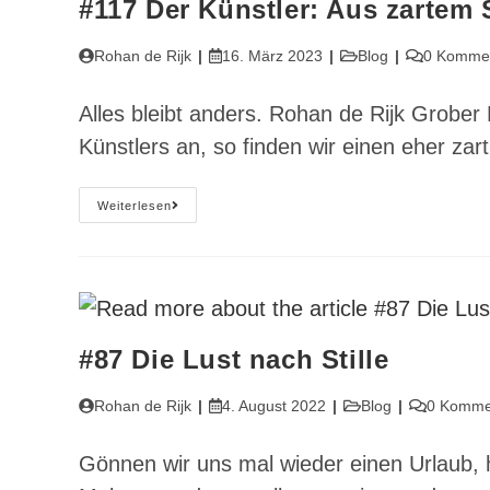
#117 Der Künstler: Aus zartem 
Beitrags-
Beitrag
Beitrags-
Beitrags-
Rohan de Rijk
16. März 2023
Blog
0 Komme
Autor:
veröffentlicht:
Kategorie:
Kommentar
Alles bleibt anders. Rohan de Rijk Grober
Künstlers an, so finden wir einen eher z
#117
Weiterlesen
Der
Künstler:
Aus
Zartem
Stoff
Gewebt
#87 Die Lust nach Stille
Beitrags-
Beitrag
Beitrags-
Beitrags-
Rohan de Rijk
4. August 2022
Blog
0 Komme
Autor:
veröffentlicht:
Kategorie:
Kommentar
Gönnen wir uns mal wieder einen Urlaub, 