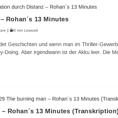
 – Rohan´s 13 Minutes
Lesedauer:
are
3 min Lesezeit
rfindet Geschichten und wenn man im Thriller-Gewer
-Doing. Aber irgendwann ist der Akku leer. Die Med
– Rohan´s 13 Minutes (Transkription