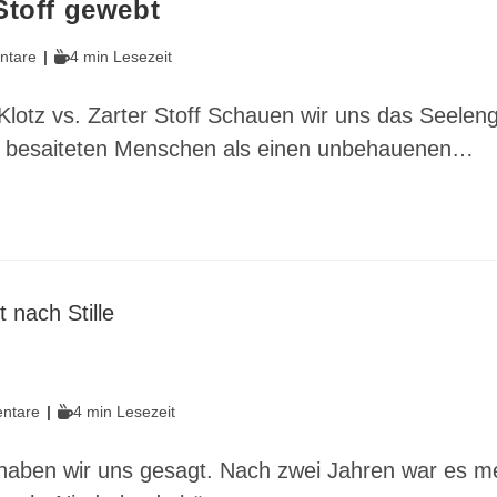
Stoff gewebt
Lesedauer:
ntare
4 min Lesezeit
e:
 Klotz vs. Zarter Stoff Schauen wir uns das Seelen
art besaiteten Menschen als einen unbehauenen…
Lesedauer:
ntare
4 min Lesezeit
e:
haben wir uns gesagt. Nach zwei Jahren war es meh