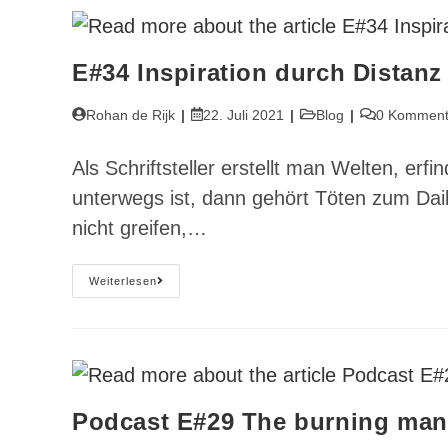
Für
Die
Seele
E#34 Inspiration durch Distanz
Beitrags-
Beitrag
Beitrags-
Beitrags-
Rohan de Rijk
22. Juli 2021
Blog
0 Komment
Autor:
veröffentlicht:
Kategorie:
Kommentare:
Als Schriftsteller erstellt man Welten, e
unterwegs ist, dann gehört Töten zum Daily
nicht greifen,…
E#34
Weiterlesen
Inspiration
Durch
Distanz
–
Rohan
´s
13
Minutes
Podcast E#29 The burning man 