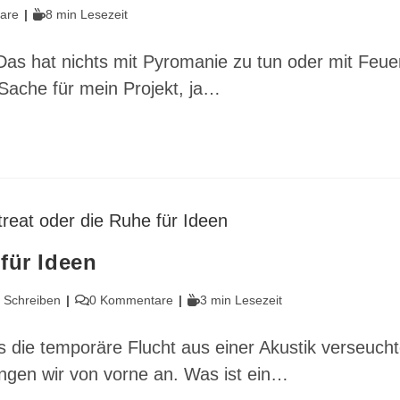
Lesedauer:
are
8 min Lesezeit
as hat nichts mit Pyromanie zu tun oder mit Feue
Sache für mein Projekt, ja…
für Ideen
Beitrags-
Lesedauer:
 Schreiben
0 Kommentare
3 min Lesezeit
Kommentare:
s die temporäre Flucht aus einer Akustik verseuch
angen wir von vorne an. Was ist ein…