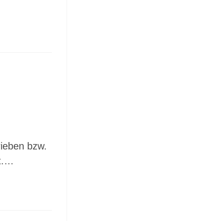
rieben bzw.
t.…