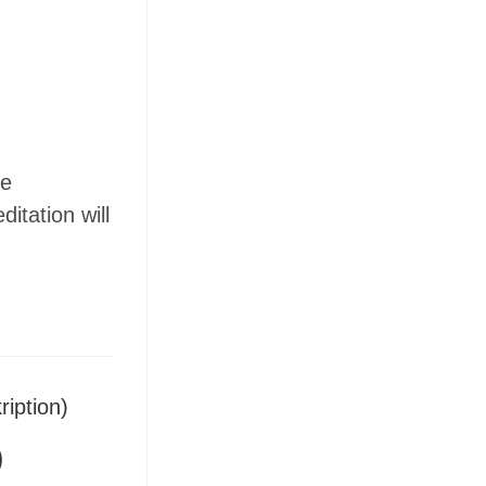
be
itation will
)