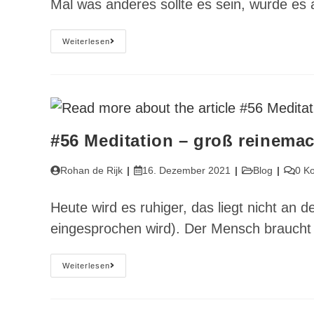
Mal was anderes sollte es sein, wurde es
#87
Weiterlesen
Die
Lust
Nach
Stille
#56 Meditation – groß reinemac
Beitrags-
Beitrag
Beitrags-
Beitra
Rohan de Rijk
16. Dezember 2021
Blog
0 K
Autor:
veröffentlicht:
Kategorie:
Komme
Heute wird es ruhiger, das liegt nicht an 
eingesprochen wird). Der Mensch braucht 
#56
Weiterlesen
Meditation
–
Groß
Reinemachen