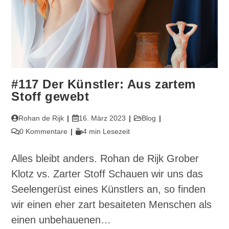
#117 Der Künstler: Aus zartem
Stoff gewebt
Beitrags-
Beitrag
Beitrags-
Rohan de Rijk
16. März 2023
Blog
Autor:
veröffentlicht:
Kategorie:
Beitrags-
Lesedauer:
0 Kommentare
4 min Lesezeit
Kommentare:
Alles bleibt anders. Rohan de Rijk Grober
Klotz vs. Zarter Stoff Schauen wir uns das
Seelengerüst eines Künstlers an, so finden
wir einen eher zart besaiteten Menschen als
einen unbehauenen…