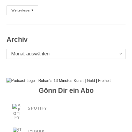
#117
Weiterlesen
Der
Künstler:
Aus
Zartem
Stoff
Gewebt
Archiv
Archiv
Monat auswählen
Gönn Dir ein Abo
SPOTIFY
ITUNES