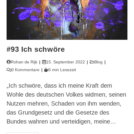
#93 Ich schwöre
Beitrags-
Beitrag
Beitrags-
Rohan de Rijk
15. September 2022
Blog
Autor:
veröffentlicht:
Kategorie:
Beitrags-
Lesedauer:
0 Kommentare
5 min Lesezeit
Kommentare:
„Ich schwöre, dass ich meine Kraft dem
Wohle des deutschen Volkes widmen, seinen
Nutzen mehren, Schaden von ihm wenden,
das Grundgesetz und die Gesetze des
Bundes wahren und verteidigen, meine…