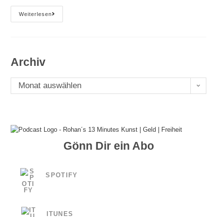
Podcast
Weiterlesen
E#29
The
Burning
Man
–
Rohan
Archiv
´s
13
Minutes
Archiv
(Transkription)
Monat auswählen
Gönn Dir ein Abo
SPOTIFY
ITUNES