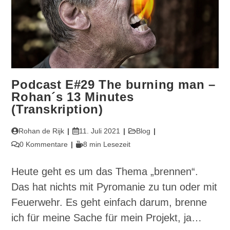
Podcast E#29 The burning man –
Rohan´s 13 Minutes
(Transkription)
Beitrags-
Beitrag
Beitrags-
Rohan de Rijk
11. Juli 2021
Blog
Autor:
veröffentlicht:
Kategorie:
Beitrags-
Lesedauer:
0 Kommentare
8 min Lesezeit
Kommentare:
Heute geht es um das Thema „brennen“.
Das hat nichts mit Pyromanie zu tun oder mit
Feuerwehr. Es geht einfach darum, brenne
ich für meine Sache für mein Projekt, ja…