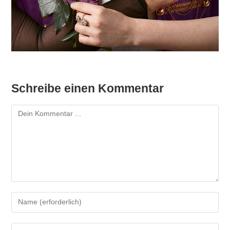
Schreibe einen Kommentar
Kommentieren
Gib
deinen
Namen
Gib
oder