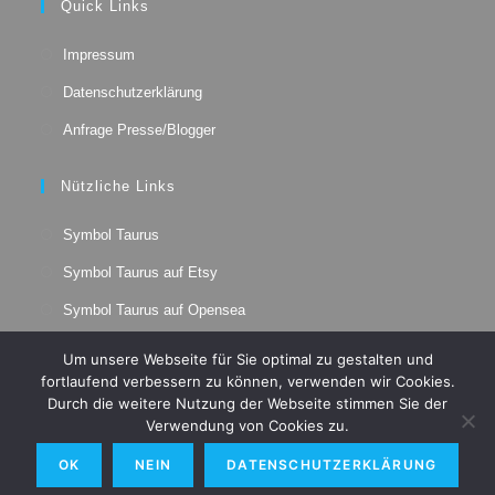
Quick Links
new
new
new
new
tab
tab
tab
tab
Impressum
Datenschutzerklärung
Anfrage Presse/Blogger
Nützliche Links
Opens
Symbol Taurus
in
Opens
a
Symbol Taurus auf Etsy
in
new
Opens
a
Symbol Taurus auf Opensea
tab
in
new
Opens
a
tab
Um unsere Webseite für Sie optimal zu gestalten und
in
new
fortlaufend verbessern zu können, verwenden wir Cookies.
a
tab
Durch die weitere Nutzung der Webseite stimmen Sie der
new
Verwendung von Cookies zu.
tab
OK
NEIN
DATENSCHUTZERKLÄRUNG
© 2026 - Rohan de Rijk - Schriftsteller. Podcaster. Künstler.