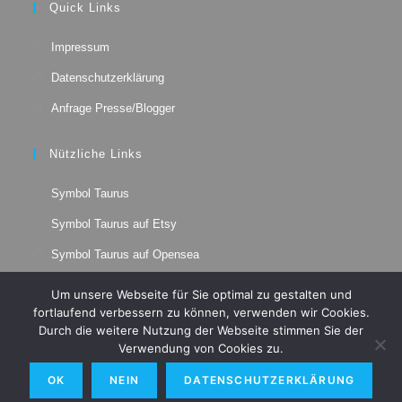
Quick Links
new
new
new
new
tab
tab
tab
tab
Impressum
Datenschutzerklärung
Anfrage Presse/Blogger
Nützliche Links
Opens
Symbol Taurus
in
Opens
a
Symbol Taurus auf Etsy
in
new
Opens
a
Symbol Taurus auf Opensea
tab
in
new
Opens
a
tab
Um unsere Webseite für Sie optimal zu gestalten und
in
new
fortlaufend verbessern zu können, verwenden wir Cookies.
a
tab
Durch die weitere Nutzung der Webseite stimmen Sie der
new
Verwendung von Cookies zu.
tab
OK
NEIN
DATENSCHUTZERKLÄRUNG
© 2026 - Rohan de Rijk - Schriftsteller. Podcaster. Künstler.