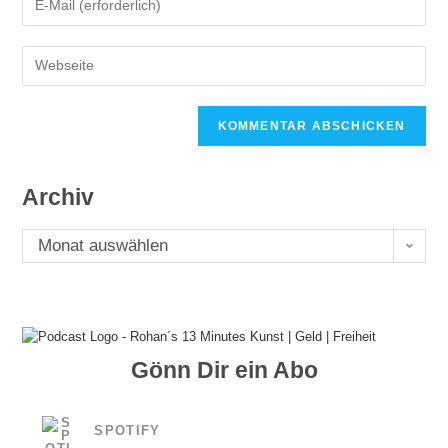
deine
Benutzernamen
E-
zum
Gib
Mail-
Kommentieren
deine
Adresse
ein
Website-
zum
URL
Kommentieren
ein
ein
(optional)
Archiv
Archiv
Monat auswählen
Gönn Dir ein Abo
SPOTIFY