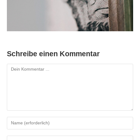
Schreibe einen Kommentar
Kommentieren
Gib
deinen
Namen
Gib
oder