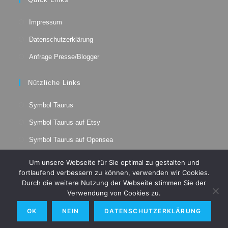
new
new
new
new
tab
tab
tab
tab
Impressum
Datenschutzerklärung
Anfrage Presse/Blogger
Nützliche Links
Opens
Symbol Taurus
in
Opens
a
Symbol Taurus auf Etsy
in
new
Opens
a
Symbol Taurus auf Opensea
tab
in
new
Opens
a
tab
Um unsere Webseite für Sie optimal zu gestalten und
in
new
fortlaufend verbessern zu können, verwenden wir Cookies.
a
tab
Durch die weitere Nutzung der Webseite stimmen Sie der
new
Verwendung von Cookies zu.
tab
OK
NEIN
DATENSCHUTZERKLÄRUNG
© 2026 - Rohan de Rijk - Schriftsteller. Podcaster. Künstler.