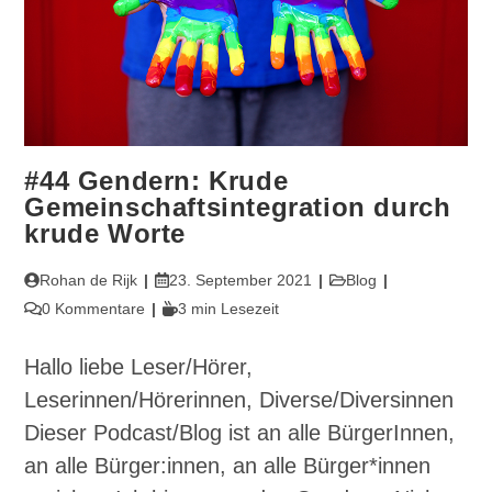
#44 Gendern: Krude
Gemeinschaftsintegration durch
krude Worte
Beitrags-
Beitrag
Beitrags-
Rohan de Rijk
23. September 2021
Blog
Autor:
veröffentlicht:
Kategorie:
Beitrags-
Lesedauer:
0 Kommentare
3 min Lesezeit
Kommentare:
Hallo liebe Leser/Hörer,
Leserinnen/Hörerinnen, Diverse/Diversinnen
Dieser Podcast/Blog ist an alle BürgerInnen,
an alle Bürger:innen, an alle Bürger*innen