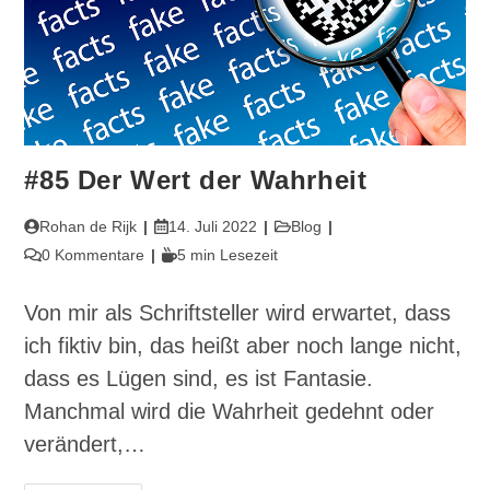
#85 Der Wert der Wahrheit
Beitrags-
Beitrag
Beitrags-
Rohan de Rijk
14. Juli 2022
Blog
Autor:
veröffentlicht:
Kategorie:
Beitrags-
Lesedauer:
0 Kommentare
5 min Lesezeit
Kommentare:
Von mir als Schriftsteller wird erwartet, dass
ich fiktiv bin, das heißt aber noch lange nicht,
dass es Lügen sind, es ist Fantasie.
Manchmal wird die Wahrheit gedehnt oder
verändert,…