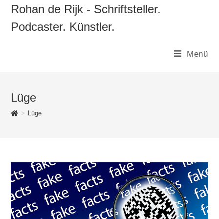
Zum
Rohan de Rijk - Schriftsteller.
Inhalt
Podcaster. Künstler.
springen
Menü
Lüge
>
Lüge