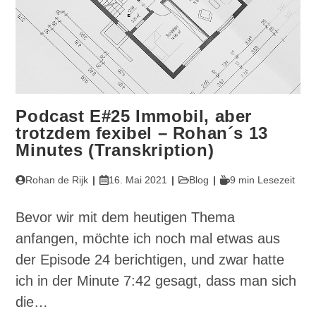
Podcast E#25 Immobil, aber
trotzdem fexibel – Rohan´s 13
Minutes (Transkription)
Beitrags-
Beitrag
Beitrags-
Lesedauer:
Rohan de Rijk
16. Mai 2021
Blog
9 min Lesezeit
Autor:
veröffentlicht:
Kategorie:
Bevor wir mit dem heutigen Thema
anfangen, möchte ich noch mal etwas aus
der Episode 24 berichtigen, und zwar hatte
ich in der Minute 7:42 gesagt, dass man sich
die…