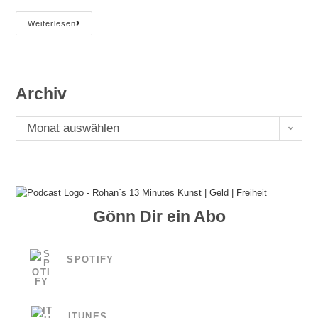
Podcast
Weiterlesen
E#25
Immobil,
Aber
Trotzdem
Fexibel
–
Archiv
Rohan
´s
13
Archiv
Minutes
Monat auswählen
(Transkription)
Gönn Dir ein Abo
SPOTIFY
ITUNES