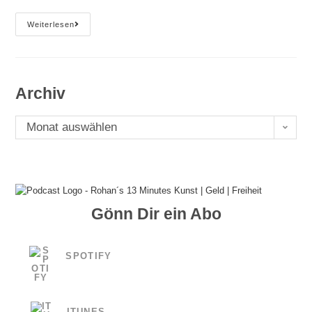
E#38
Weiterlesen
Von
0
Auf
100
–
Rohan
Archiv
´s
13
Minutes
Archiv
Monat auswählen
Gönn Dir ein Abo
SPOTIFY
ITUNES