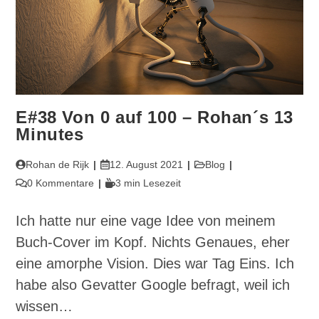
E#38 Von 0 auf 100 – Rohan´s 13
Minutes
Beitrags-
Beitrag
Beitrags-
Rohan de Rijk
12. August 2021
Blog
Autor:
veröffentlicht:
Kategorie:
Beitrags-
Lesedauer:
0 Kommentare
3 min Lesezeit
Kommentare:
Ich hatte nur eine vage Idee von meinem
Buch-Cover im Kopf. Nichts Genaues, eher
eine amorphe Vision. Dies war Tag Eins. Ich
habe also Gevatter Google befragt, weil ich
wissen…