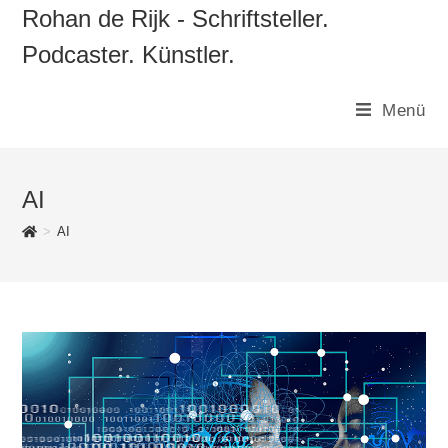
Zum
Rohan de Rijk - Schriftsteller.
Inhalt
Podcaster. Künstler.
springen
Menü
AI
>
AI