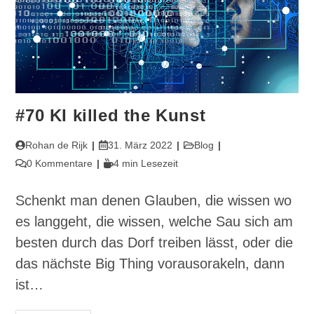
#70 KI killed the Kunst
Beitrags-
Beitrag
Beitrags-
Rohan de Rijk
31. März 2022
Blog
Autor:
veröffentlicht:
Kategorie:
Beitrags-
Lesedauer:
0 Kommentare
4 min Lesezeit
Kommentare:
Schenkt man denen Glauben, die wissen wo
es langgeht, die wissen, welche Sau sich am
besten durch das Dorf treiben lässt, oder die
das nächste Big Thing vorausorakeln, dann
ist…