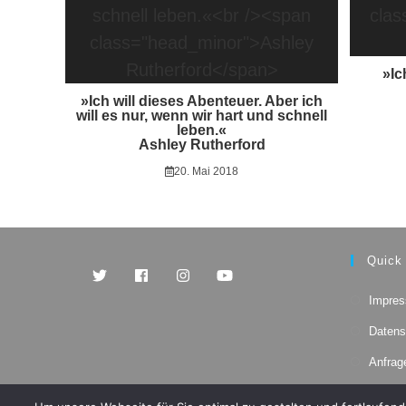
»Ic
»Ich will dieses Abenteuer. Aber ich
will es nur, wenn wir hart und schnell
leben.«
Ashley Rutherford
20. Mai 2018
Quick
Impre
Opens
Opens
Opens
Opens
in
in
in
in
Datens
a
a
a
a
new
new
new
new
Anfrag
tab
tab
tab
tab