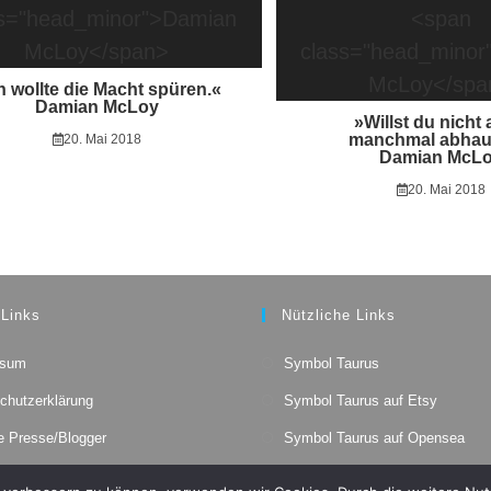
h wollte die Macht spüren.«
Damian McLoy
»Willst du nicht
manchmal abha
20. Mai 2018
Damian McL
20. Mai 2018
 Links
Nützliche Links
Opens
ssum
Symbol Taurus
in
Opens
a
chutzerklärung
Symbol Taurus auf Etsy
in
new
Op
a
e Presse/Blogger
Symbol Taurus auf Opensea
tab
in
new
Opens
a
tab
in