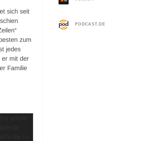
t sich seit
rschien
PODCAST.DE
eilen“
m besten zum
st jedes
 er mit der
er Familie