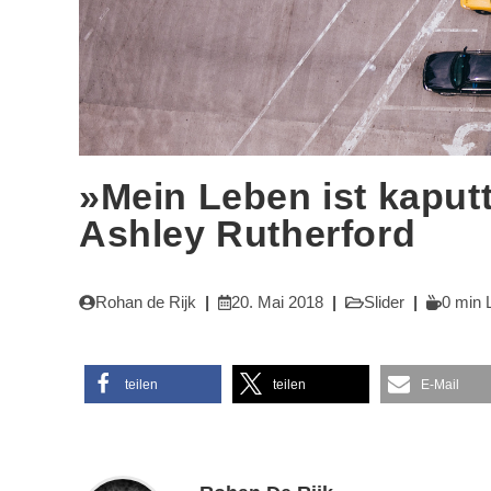
»Mein Leben ist kaput
Ashley Rutherford
Beitrags-
Beitrag
Beitrags-
Lesedaue
Rohan de Rijk
20. Mai 2018
Slider
0 min 
Autor:
veröffentlicht:
Kategorie:
teilen
teilen
E-Mail