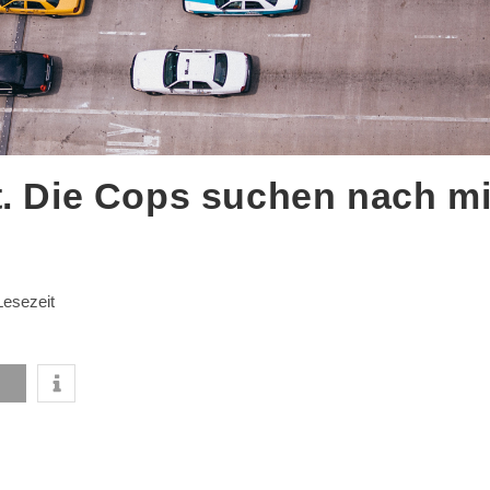
t. Die Cops suchen nach mi
r:
Lesezeit